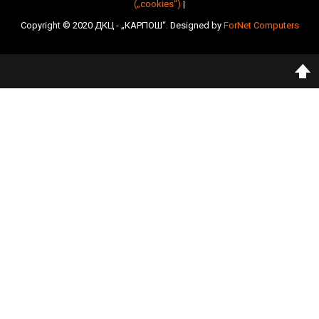
(„cookies“)
|
Copyright © 2020 ДКЦ - „КАРПОШ“. Designed by
ForNet Computers