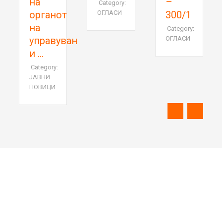
–
Category:
НА
анот
ОГЛАСИ
300/1
АСФАЛТ
Category:
авување
ОГЛАСИ
ory:
И
ИЦИ