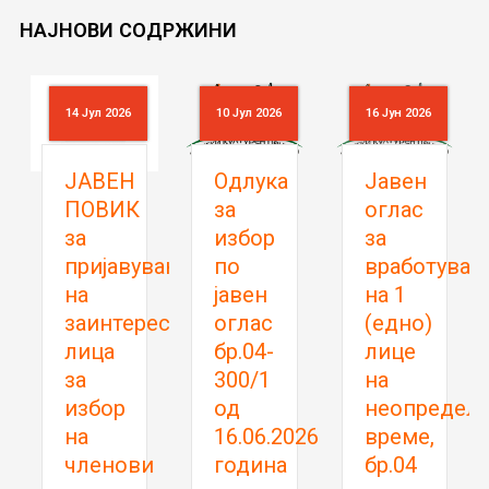
НАЈНОВИ
СОДРЖИНИ
 2026
10 Јул 2026
16 Јун 2026
28 Мај 2026
ВЕН
Oдлука
Јавен
„ЦРТА
ВИК
за
оглас
НА
избор
за
АСФАЛ
јавување
по
вработување
2026
јавен
на 1
- Ја
нтересирани
оглас
(едно)
учам
ца
бр.04-
лице
азбукат
300/1
на
моите
ор
од
неопределено
први
16.06.2026
време,
букви
енови
година
бр.04
Category:
ЦРТАЊЕ