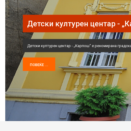
и културен центар - „Карпош “
урен центар - „Карпош“ е реномирана градска институција, со традиција 