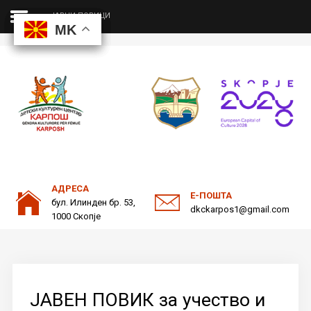
ЈАВНИ ПОВИЦИ
MK
MK
MK
MK
ДКЦ
Пребарајте
на нашата веб страна
ОДНОСИ СО ЈАВНОСТ
АДРЕСА
Е-ПОШТА
бул. Илинден бр. 53,
dkckarpos1@gmail.com
1000 Скопје
ЈАВЕН ПОВИК за учество и