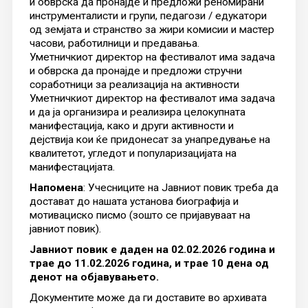
и обврска да пронајде и предложи реномирани
инструменталисти и групи, педагози / едукатори
од земјата и странство за жири комисии и мастер
часови, работилници и предавања.
Уметничкиот директор на фестивалот има задача
и обврска да пронајде и предложи стручни
соработници за реализација на активности
Уметничкиот директор на фестивалот има задача
и да ја организира и реализира целокупната
манифестација, како и други активности и
дејствија кои ќе придонесат за унапредување на
квалитетот, угледот и популаризацијата на
манифестацијата.
Напомена
: Учесниците на Јавниот повик треба да
достават до нашата установа биографија и
мотивациско писмо (зошто се пријавуваат на
јавниот повик).
Јавниот повик е даден на 02.02.2026 година и
трае до 11.02.2026 година, и трае 10 дена од
денот на објавувањето.
Документите може да ги доставите во архивата