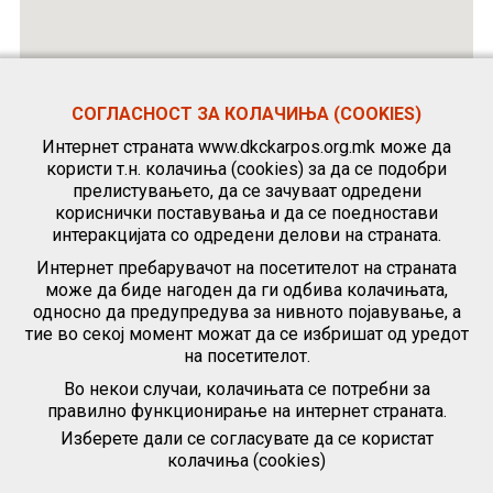
СОГЛАСНОСТ ЗА КОЛАЧИЊА (COOKIES)
Интернет страната www.dkckarpos.org.mk може да
користи т.н. колачиња (cookies) за да се подобри
прелистувањето, да се зачуваат одредени
кориснички поставувања и да се поедностави
интеракцијата со одредени делови на страната.
Интернет пребарувачот на посетителот на страната
може да биде нагоден да ги одбива колачињата,
односно да предупредува за нивното појавување, а
тие во секој момент можат да се избришат од уредот
на посетителот.
Во некои случаи, колачињата се потребни за
правилно функционирање на интернет страната.
Изберете дали се согласувате да се користат
колачиња (cookies)
|
Политика за приватност
|
Политика за користење колачиња