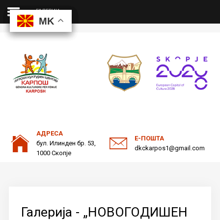
ГАЛЕРИИ
MK
MK
MK
MK
ДКЦ
Пребарајте
на нашата веб страна
ОДНОСИ СО ЈАВНОСТ
АДРЕСА
Е-ПОШТА
бул. Илинден бр. 53,
dkckarpos1@gmail.com
1000 Скопје
Галерија - „НОВОГОДИШЕН