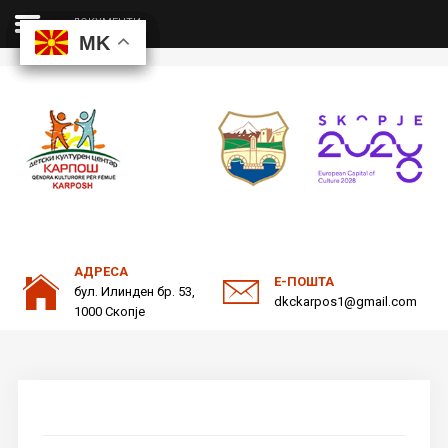
ДОКУМЕНТИ
MK
MK
MK
MK
ДКЦ
Пребарајте
на нашата веб страна
ОДНОСИ СО ЈАВНОСТ
АДРЕСА
Е-ПОШТА
бул. Илинден бр. 53,
dkckarpos1@gmail.com
1000 Скопје