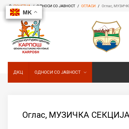
ПОЧЕТНА
/
ОДНОСИ СО ЈАВНОСТ
/
ОГЛАСИ
/
Оглас, МУЗИЧ
MK
MK
MK
MK
ДКЦ
ОДНОСИ СО ЈАВНОСТ
ДКЦ
ОДНОСИ СО ЈАВНОСТ
Оглас, МУЗИЧКА СЕКЦИЈ