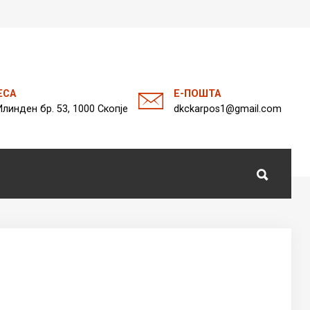
а
ЕСА
Е-ПОШТА
Илинден бр. 53, 1000 Скопје
dkckarpos1@gmail.com