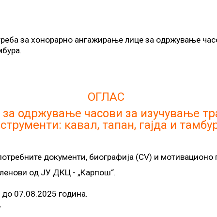
отреба за хонорарно ангажирање лице за одржување ча
мбура.
ОГЛАС
 за одржување часови за изучување т
струменти: кавал, тапан, гајда и тамбу
отребните документи, биографија (CV) и мотивационо п
членови од ЈУ ДКЦ - „Карпош“.
 до 07.08.2025 година.
7