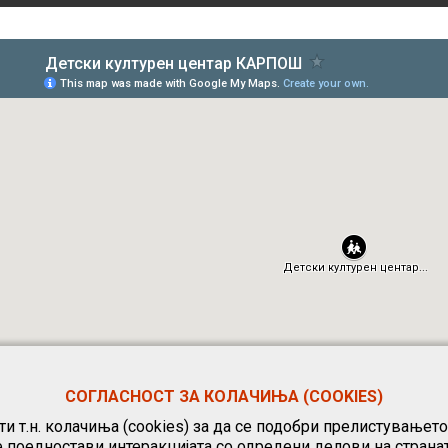
СОГЛАСНОСТ ЗА КОЛАЧИЊА (COOKIES)
и т.н. колачиња (cookies) за да се подобри прелистувањет
е поедностави интеракцијата со одредени делови на странат