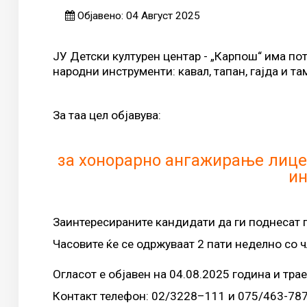
Објавено: 04 Август 2025
ЈУ Детски културен центар - „Карпош“ има п
народни инструменти: кавал, тапан, гајда и та
За таа цел објавува:
за хонорарно ангажирање лице
ин
Заинтересираните кандидати да ги поднесат п
Часовите ќе се одржуваат 2 пати неделно со 
Огласот е објавен на 04.08.2025 година и трае
Контакт телефон: 02/3228–111 и 075/463-78