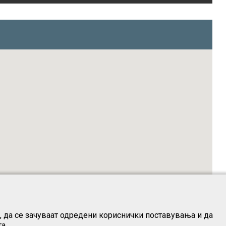
о, да се зачуваат одредени кориснички поставувања и да
а.