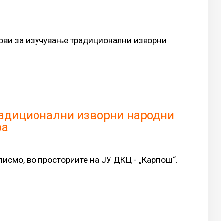
сови за изучување традиционални изворни
радиционални изворни народни
ра
исмо, во просториите на ЈУ ДКЦ - „Карпош“.