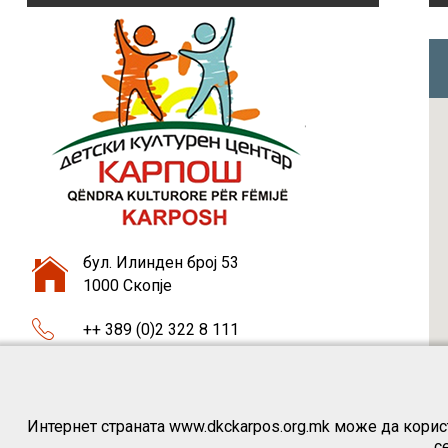
бул. Илинден број 53
1000 Скопје
++ 389 (0)2 322 8 111
++ 389 (0)75 46 37 87
dkckarpos1@gmail.com
Интернет страната www.dkckarpos.org.mk може да корист
с