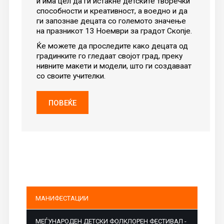
и има цел да ги истакне детските творечки
способности и креативност, а воедно и да
ги запознае децата со големото значење
на празникот 13 Ноември за градот Скопје.
Ќе можете да проследите како децата од
градинките го гледаат својот град, преку
нивните макети и модели, што ги создаваат
со своите учителки.
ПОВЕЌЕ
МАНИФЕСТАЦИИ
МЕЃУНАРОДЕН ДЕТСКИ ФОЛКЛОРЕН ФЕСТИВАЛ -