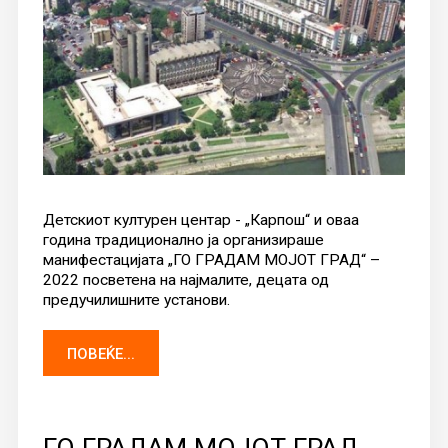
Детскиот културен центар - „Карпош“ и оваа
година традиционално ја организираше
манифестацијата „ГО ГРАДАМ МОЈОТ ГРАД“ –
2022 посветена на најмалите, децата од
предучилишните установи.
ПОВЕЌЕ...
ГО ГРАДАМ МОЈОТ ГРАД -