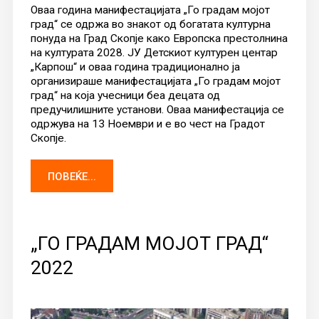
Оваа година манифестацијата „Го градам мојот
град“ се одржа во знакот од богатата културна
понуда на Град Скопје како Европска престолнина
на културата 2028. ЈУ Детскиот културен центар
„Карпош“ и оваа година традиционално ја
организираше манифестацијата „Го градам мојот
град“ на која учесници беа децата од
предучилишните установи. Оваа манифестација се
одржува на 13 Ноември и е во чест на Градот
Скопје.
ПОВЕЌЕ...
„ГО ГРАДАМ МОЈОТ ГРАД“
2022