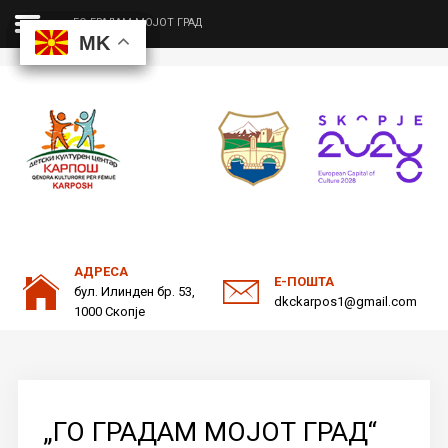
ГО ГРАДАМ МОЈОТ ГРАД
MK
MK
MK
MK
ДКЦ
Пребарајте
на нашата веб страна
ОДНОСИ СО ЈАВНОСТ
АДРЕСА
Е-ПОШТА
бул. Илинден бр. 53,
dkckarpos1@gmail.com
1000 Скопје
„ГО ГРАДАМ МОЈОТ ГРАД“