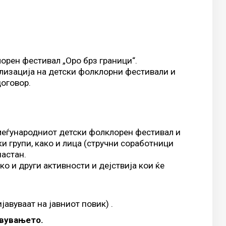
лорен фестивал „Оро брз граници“.
ализација на детски фолклорни фестивали и
договор.
 меѓународниот детски фолклорен фестивал и
и групи, како и лица (стручни соработници
настан.
о и други активности и дејствија кои ќе
авуваат на јавниот повик) .
авувањето.