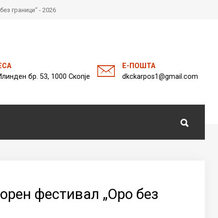
з граници“ - 2026
а
ЕСА
Е-ПОШТА
Илинден бр. 53, 1000 Скопје
dkckarpos1@gmail.com
орен фестивал „Оро без