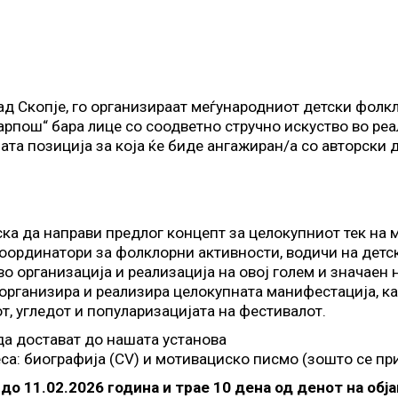
ад Скопје, го организираат меѓународниот детски фолк
Карпош“ бара лице со соодветно стручно искуство во ре
та позиција за која ќе биде ангажиран/а со авторски 
ка да направи предлог концепт за целокупниот тек на
оординатори за фолклорни активности, водичи на детск
во организација и реализација на овој голем и значаен 
организира и реализира целокупната манифестација, как
т, угледот и популаризацијата на фестивалот.
да достават до нашата установа
са: биографија (CV) и мотивациско писмо (зошто се приј
 до 11.02.2026 година и трае 10 дена од денот на обј