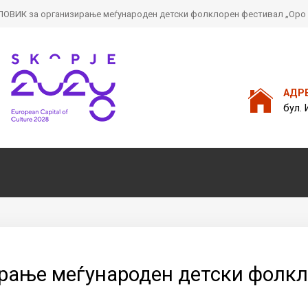
ПОВИК за организирање меѓународен детски фолклорен фестивал „Оро бе
Пребарајте
на нашата веб стран
АДР
бул. 
ање меѓународен детски фолкл