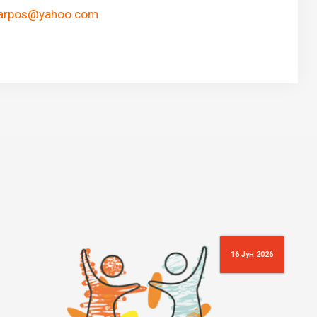
karpos@yahoo.com
16 Јун 2026