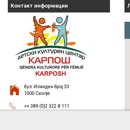
Контакт информации
бул. Илинден број 53
1000 Скопје
++ 389 (0)2 322 8 111
++ 389 (0)75 46 37 87