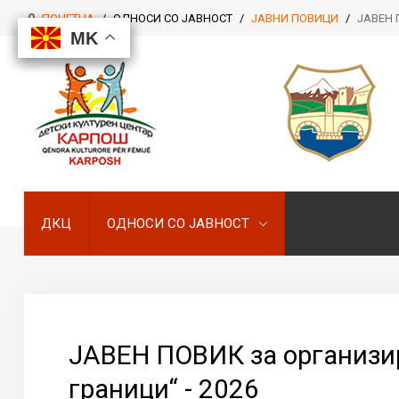
ПОЧЕТНА
/
ОДНОСИ СО ЈАВНОСТ
/
ЈАВНИ ПОВИЦИ
/
ЈАВЕН 
MK
MK
MK
MK
ДКЦ
ОДНОСИ СО ЈАВНОСТ
ДКЦ
ОДНОСИ СО ЈАВНОСТ
ЈАВЕН ПОВИК за организир
граници“ - 2026