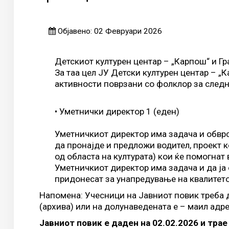
Објавено: 02 Февруари 2026
Детскиот културен центар – „Карпош“ и Гр
За таа цел ЈУ Детски културен центар – „
активности поврзани со фолклор за следна
• Уметнички директор 1 (еден)
Уметничкиот директор има задача и обврс
да пронајде и предложи водител, проект к
од областа на културата) кои ќе помогнат 
Уметничкиот директор има задача и да ја 
придонесат за унапредување на квалитето
Напомена: Учесници на Јавниот повик треба 
(архива) или на долунаведената е – маил адре
Јавниот повик е даден на 02.02.2026 и трае