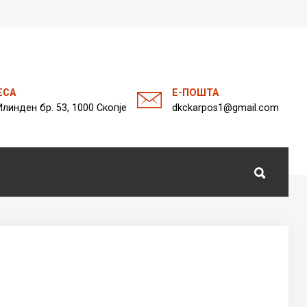
а
ЕСА
Е-ПОШТА
Илинден бр. 53, 1000 Скопје
dkckarpos1@gmail.com