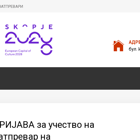
НАТПРЕВАРИ
Пребарајте
на нашата веб стран
АДР
бул. 
РИЈАВА за учество на
атпревар на