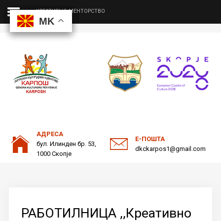
КРЕАТИВНО МЕНТОРСТВО
MK
MK
MK
MK
ДКЦ
Пребарајте
на нашата веб страна
ОДНОСИ СО ЈАВНОСТ
АДРЕСА
Е-ПОШТА
бул. Илинден бр. 53,
dkckarpos1@gmail.com
1000 Скопје
РАБОТИЛНИЦА ,,Креативно