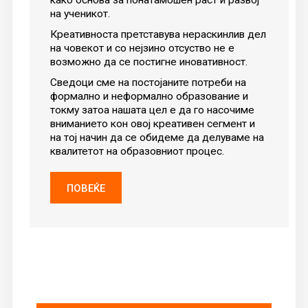
како основа за понатамошен раст и развој
на ученикот.
Креативноста претставува нераскинлив дел
на човекот и со нејзино отсуство не е
возможно да се постигне иновативност.
Сведоци сме на постојаните потреби на
формално и неформално образование и
токму затоа нашата цел е да го насочиме
вниманието кон овој креативен сегмент и
на тој начин да се обидеме да делуваме на
квалитетот на образовниот процес.
ПОВЕЌЕ