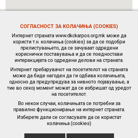
СОГЛАСНОСТ ЗА КОЛАЧИЊА (COOKIES)
Интернет страната www.dkckarpos.org.mk може да
користи т.н. колачиња (cookies) за да се подобри
прелистувањето, да се зачуваат одредени
кориснички поставувања и да се поедностави
интеракцијата со одредени делови на страната.
Интернет пребарувачот на посетителот на страната
може да биде нагоден да ги одбива колачињата,
односно да предупредува за нивното појавување, а
тие во секој момент можат да се избришат од уредот
на посетителот.
Во некои случаи, колачињата се потребни за
правилно функционирање на интернет страната.
Изберете дали се согласувате да се користат
колачиња (cookies)
|
Политика за приватност
|
Политика за користење колачиња
(„cookies“)
|