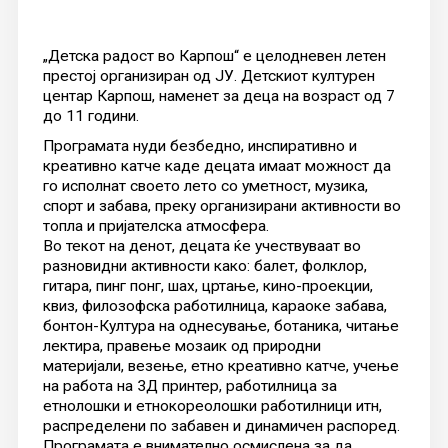
„Детска радост во Карпош“ е целодневен летен
престој организиран од ЈУ. Детскиот културен
центар Карпош, наменет за деца на возраст од 7
до 11 години.
Програмата нуди безбедно, инспиративно и
креативно катче каде децата имаат можност да
го исполнат своето лето со уметност, музика,
спорт и забава, преку организирани активности во
топла и пријателска атмосфера.
Во текот на денот, децата ќе учествуваат во
разновидни активности како: балет, фолклор,
гитара, пинг понг, шах, цртање, кино-проекции,
квиз, филозофска работилница, караоке забава,
бонтон-Култура на однесување, ботаника, читање
лектира, правење мозаик од природни
материјали, везење, етно креативно катче, учење
на работа на 3Д принтер, работилница за
етнолошки и етнокореолошки работилници итн,
распределени по забавен и динамичен распоред.
Програмата е внимателно осмислена за да