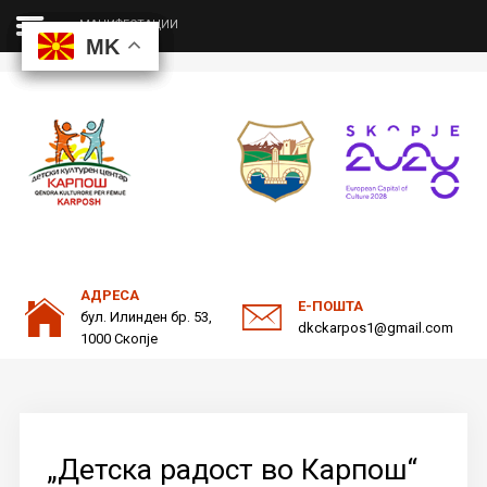
МАНИФЕСТАЦИИ
MK
MK
MK
MK
ДКЦ
Пребарајте
на нашата веб страна
ОДНОСИ СО ЈАВНОСТ
АДРЕСА
Е-ПОШТА
бул. Илинден бр. 53,
dkckarpos1@gmail.com
1000 Скопје
„Детска радост во Карпош“